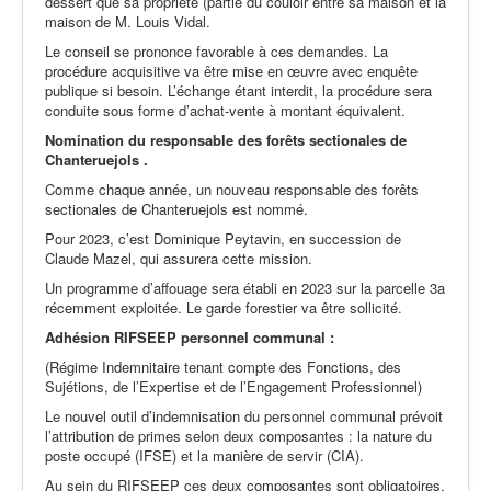
dessert que sa propriété (partie du couloir entre sa maison et la
maison de M. Louis Vidal.
Le conseil se prononce favorable à ces demandes. La
procédure acquisitive va être mise en œuvre avec enquête
publique si besoin. L’échange étant interdit, la procédure sera
conduite sous forme d’achat-vente à montant équivalent.
Nomination du responsable des forêts sectionales de
Chanteruejols .
Comme chaque année, un nouveau responsable des forêts
sectionales de Chanteruejols est nommé.
Pour 2023, c’est Dominique Peytavin, en succession de
Claude Mazel, qui assurera cette mission.
Un programme d’affouage sera établi en 2023 sur la parcelle 3a
récemment exploitée. Le garde forestier va être sollicité.
Adhésion RIFSEEP personnel communal :
(Régime Indemnitaire tenant compte des Fonctions, des
Sujétions, de l’Expertise et de l’Engagement Professionnel)
Le nouvel outil d’indemnisation du personnel communal prévoit
l’attribution de primes selon deux composantes : la nature du
poste occupé (IFSE) et la manière de servir (CIA).
Au sein du RIFSEEP ces deux composantes sont obligatoires.