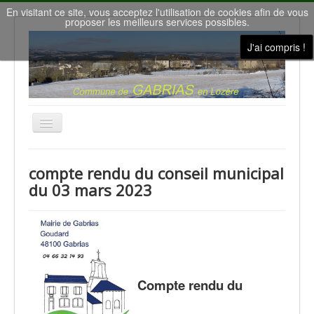
En visitant ce site, vous acceptez l'utilisation de cookies afin de vous
proposer les meilleurs services possibles.
J'ai compris !
Basculer
la
navigation
Accueil
compte rendu du conseil municipal
Nous contacter
du 03 mars 2023
Le conseil municipal
Gîtes de vacances
la Salle des Fêtes
Météo à Gabrias
Compte rendu du
Nos villages