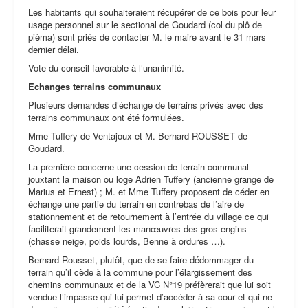
Les habitants qui souhaiteraient récupérer de ce bois pour leur
usage personnel sur le sectional de Goudard (col du plô de
pièma) sont priés de contacter M. le maire avant le 31 mars
dernier délai.
Vote du conseil favorable à l’unanimité.
Echanges terrains communaux
Plusieurs demandes d’échange de terrains privés avec des
terrains communaux ont été formulées.
Mme Tuffery de Ventajoux et M. Bernard ROUSSET de
Goudard.
La première concerne une cession de terrain communal
jouxtant la maison ou loge Adrien Tuffery (ancienne grange de
Marius et Ernest) ; M. et Mme Tuffery proposent de céder en
échange une partie du terrain en contrebas de l’aire de
stationnement et de retournement à l’entrée du village ce qui
faciliterait grandement les manœuvres des gros engins
(chasse neige, poids lourds, Benne à ordures …).
Bernard Rousset, plutôt, que de se faire dédommager du
terrain qu’il cède à la commune pour l’élargissement des
chemins communaux et de la VC N°19 préfèrerait que lui soit
vendue l’impasse qui lui permet d’accéder à sa cour et qui ne