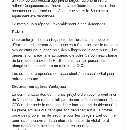
travaux de débroussaillage pleine largeur du chemin rural
reliant Cougoussac au Rouve (environ 300m concernés), Une
modification du tracé entre Chanteruejols et la Boulaine a
également été demandée.
Le moto club a répondu favorablement à ces demandes.
PLUI :
Un premier jet de la cartographie des terrains susceptibles
d’être immédiatement constructibles à été établi par le maire et
ses adjoints pour l’ensemble des villages de la commune. Une
présentation a été faite au bureau d’études Carbonneau chargé
de la mise en œuvre du PLUI et ainsi qu’aux personnes
chargées de l’urbanisme au sein de la CCG.
Les surfaces proposées correspondent à un besoin vital pour
notre commune.
Ordures ménagères Ventajoux
La communauté des communes projette d’enlever le container
de Ventajoux , le maire a fait part de son mécontentement à la
CCG et demande le maintien de ce bac (ou son doublement) à
sa place actuelle d’autant que son déplacement à Valcrozes
pose des problèmes de sécurité pour les usagers tout comme
pour les manœuvres du camion : distances de visibilité et
donc de sécurité très insuffisantes en zone hors