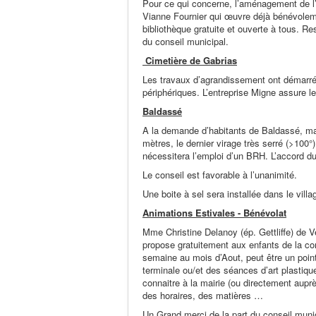
Pour ce qui concerne, l’aménagement de l’i
Vianne Fournier qui œuvre déjà bénévolem
bibliothèque gratuite et ouverte à tous. R
du conseil municipal.
Cimetière de Gabrias
Les travaux d’agrandissement ont démarré.
périphériques. L’entreprise Migne assure l
Baldassé
A la demande d’habitants de Baldassé, mais
mètres, le dernier virage très serré (>100°)
nécessitera l’emploi d’un BRH. L’accord du
Le conseil est favorable à l’unanimité.
Une boite à sel sera installée dans le villag
Animations Estivales - Bénévolat
Mme Christine Delanoy (ép. Gettliffe) de Ve
propose gratuitement aux enfants de la com
semaine au mois d’Aout, peut être un point
terminale ou/et des séances d’art plastiqu
connaitre à la mairie (ou directement aupr
des horaires, des matières …
Un Grand merci de la part du conseil munic