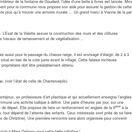
ntérieur de la fontaine de Goudard, l’idée d’une boite à livres est lancée. Mm
ent pour la commune nous propose son aide pour assurer la gestion de cette
este plus qu’à trouver une armoire murale … Un grand merci à Vianne de la par
 L’Esat de la Valette assure la construction des murs et des clôtures
es travaux de terrassement et de végétalisation …
 aussi pour le passage du chasse neige, il est envisagé d’élargir, de 2 à 3
 situé en bas de la cote juste avant le village. Cette falaise rocheuse
 propriétaire doit être préalablement obtenu.
e, (voir l’état de celle de Chanteruejols).
ntajoux, ex professeure d’art plastique et qui actuellement enseigne l’anglais
mune une activité ludique à définir. Une paire d’heures par jour, sur une
ème
 de départ. Elle propose de faire un renforcement en anglais de la 6
à la
e, tout dépend de l’attente des enfants. Ceux intéressés sont priés de se faire
ès de Christine). Une première rencontre sera alors organisée pour convenir
ipal à Mme Delanoy pour cette belle initiative !