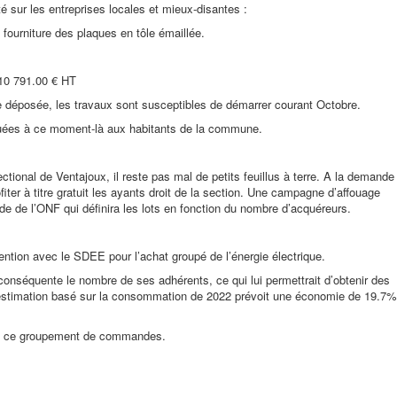
té sur les entreprises locales et mieux-disantes :
 fourniture des plaques en tôle émaillée.
 10 791.00 € HT
déposée, les travaux sont susceptibles de démarrer courant Octobre.
ées à ce moment-là aux habitants de la commune.
ectional de Ventajoux, il reste pas mal de petits feuillus à terre. A la demande
ofiter à titre gratuit les ayants droit de la section. Une campagne d’affouage
e de l’ONF qui définira les lots en fonction du nombre d’acquéreurs.
tion avec le SDEE pour l’achat groupé de l’énergie électrique.
nséquente le nombre de ses adhérents, ce qui lui permettrait d’obtenir des
e estimation basé sur la consommation de 2022 prévoit une économie de 19.7%
r à ce groupement de commandes.