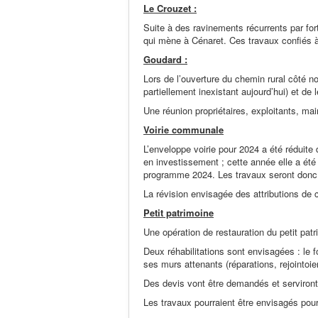
Le Crouzet :
Suite à des ravinements récurrents par fort
qui mène à Cénaret. Ces travaux confiés à
Goudard :
Lors de l’ouverture du chemin rural côté nor
partiellement inexistant aujourd’hui) et de 
Une réunion propriétaires, exploitants, mai
Voirie communale
L’enveloppe voirie pour 2024 a été réduite 
en investissement ; cette année elle a ét
programme 2024. Les travaux seront donc 
La révision envisagée des attributions de 
Petit patrimoine
Une opération de restauration du petit pat
Deux réhabilitations sont envisagées : le 
ses murs attenants (réparations, rejointoie
Des devis vont être demandés et serviron
Les travaux pourraient être envisagés pou