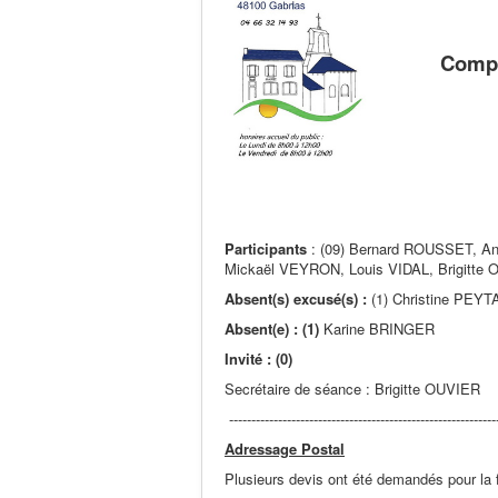
Compt
Participants
: (09) Bernard ROUSSET, A
Mickaël VEYRON, Louis VIDAL, Brigitte
Absent(s) excusé(s) :
(1) Christine PEYT
Absent(e) : (1)
Karine BRINGER
Invité : (0)
Secrétaire de séance : Brigitte OUVIER
-------------------------------------------------------------
Adressage Postal
Plusieurs devis ont été demandés pour la 