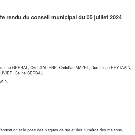
e rendu du conseil municipal du 05 juillet 2024
nselme GERBAL, Cyril GALIERE, Christian MAZEL, Dominique PEYTAVIN,
 OUVIER, Céline GERBAL
AVIN,
-------------------------------------------------------------------------
fabrication et la pose des plaques de rue et des numéros des maisons.