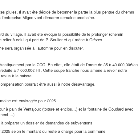
es pluies, il avait été décidé de bétonner la partie la plus pentue du chemin
 l’entreprise Migne vont démarrer semaine prochaine.
d du village, il avait été évoqué la possibilité de le prolonger (chemin
le relier à celui qui part de P. Soulier et qui mène à Grèzes.
rie sera organisée à l’automne pour en discuter.
drastiquement par la CCG. En effet, elle était de l’ordre de 35 à 40 000,00€/an
é réduite à 7 000,00€ HT. Cette coupe franche nous amène à revoir notre
revus à la baisse.
compensation pourrait être aussi à notre désavantage.
rimoine est envisagée pour 2025.
four à pain de Ventajoux (toiture et enclos…) et la fontaine de Goudard avec
ment ...)
t à préparer un dossier de demandes de subventions.
r 2025 selon le montant du reste à charge pour la commune.