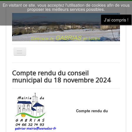
En visitant ce site, vous acceptez l'utilisation de cookies afin de vous
proposer les meilleurs services possibles.
J'ai compris !
Basculer
la
navigation
Accueil
Compte rendu du conseil
Nous contacter
municipal du 18 novembre 2024
Le conseil municipal
Gîtes de vacances
la Salle des Fêtes
Compte rendu du
Météo à Gabrias
Nos villages