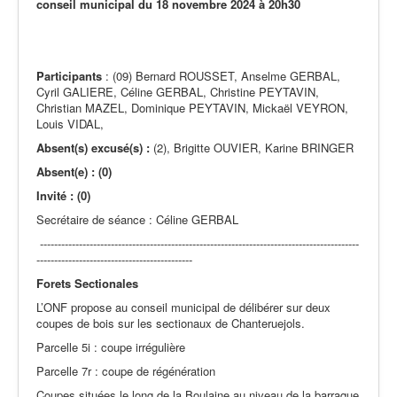
conseil municipal du 18 novembre 2024 à 20h30
Actualités
Participants
: (09) Bernard ROUSSET, Anselme GERBAL,
Cyril GALIERE, Céline GERBAL, Christine PEYTAVIN,
Christian MAZEL, Dominique PEYTAVIN, Mickaël VEYRON,
Louis VIDAL,
Absent(s) excusé(s) :
(2), Brigitte OUVIER, Karine BRINGER
Absent(e) : (0)
Invité : (0)
Secrétaire de séance : Céline GERBAL
------------------------------------------------------------------------------------------
--------------------------------------------
Forets Sectionales
L’ONF propose au conseil municipal de délibérer sur deux
coupes de bois sur les sectionaux de Chanteruejols.
Parcelle 5i : coupe irrégulière
Parcelle 7r : coupe de régénération
Coupes situées le long de la Boulaine au niveau de la barraque