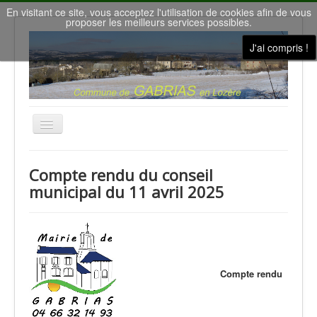
En visitant ce site, vous acceptez l'utilisation de cookies afin de vous
proposer les meilleurs services possibles.
J'ai compris !
Basculer
la
navigation
Accueil
Compte rendu du conseil
Nous contacter
municipal du 11 avril 2025
Le conseil municipal
Gîtes de vacances
la Salle des Fêtes
Compte rendu
Météo à Gabrias
Nos villages