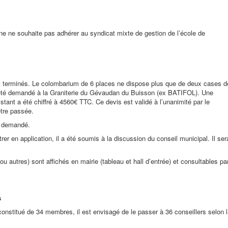
e ne souhaite pas adhérer au syndicat mixte de gestion de l’école de
nt terminés. Le colombarium de 6 places ne dispose plus que de deux cases d
 été demandé à la Graniterie du Gévaudan du Buisson (ex BATIFOL). Une
stant a été chiffré à 4560€ TTC. Ce devis est validé à l’unanimité par le
tre passée.
t demandé.
er en application, il a été soumis à la discussion du conseil municipal. Il ser
ou autres) sont affichés en mairie (tableau et hall d’entrée) et consultables pa
s
onstitué de 34 membres, il est envisagé de le passer à 36 conseillers selon 