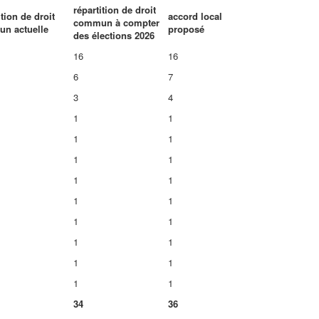
répartition de droit
ition de droit
accord local
commun à compter
n actuelle
proposé
des élections 2026
16
16
6
7
3
4
1
1
1
1
1
1
1
1
1
1
1
1
1
1
1
1
1
1
34
36