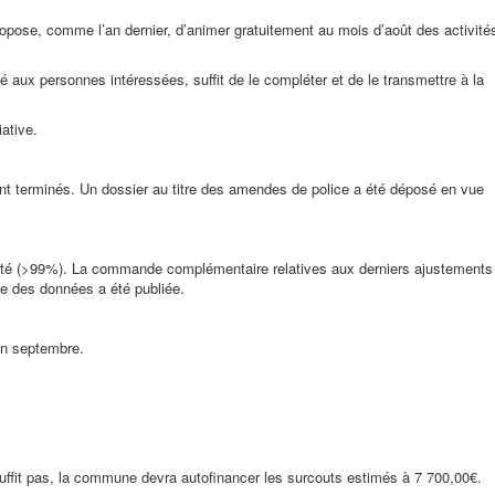
opose, comme l’an dernier, d’animer gratuitement au mois d’août des activité
bué aux personnes intéressées, suffit de le compléter et de le transmettre à la
iative.
t terminés. Un dossier au titre des amendes de police a été déposé en vue
alité (>99%). La commande complémentaire relatives aux derniers ajustements
ase des données a été publiée.
en septembre.
ffit pas, la commune devra autofinancer les surcouts estimés à 7 700,00€.