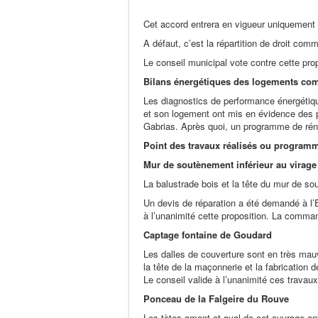
Cet accord entrera en vigueur uniquement s
A défaut, c’est la répartition de droit co
Le conseil municipal vote contre cette prop
Bilans énergétiques des logements c
Les diagnostics de performance énergétiqu
et son logement ont mis en évidence des p
Gabrias. Après quoi, un programme de réno
Point des travaux réalisés ou program
Mur de soutènement inférieur au virage 
La balustrade bois et la tête du mur de s
Un devis de réparation a été demandé à l
à l’unanimité cette proposition. La comm
Captage fontaine de Goudard
Les dalles de couverture sont en très mauv
la tête de la maçonnerie et la fabrication 
Le conseil valide à l’unanimité ces trava
Ponceau de la Falgeire du Rouve
Les tètes amont et aval de cet ouvrage ont