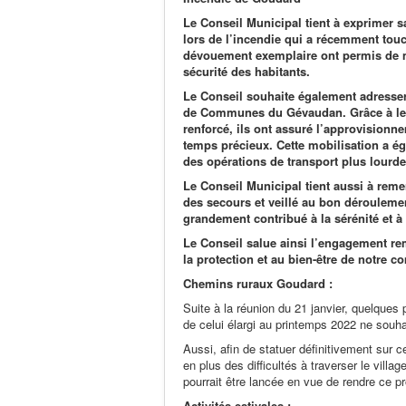
Le Conseil Municipal tient à exprimer 
lors de l’incendie qui a récemment touc
dévouement exemplaire ont permis de maî
sécurité des habitants.
Le Conseil souhaite également adresse
de Communes du Gévaudan. Grâce à leur
renforcé, ils ont assuré l’approvisionn
temps précieux. Cette mobilisation a ég
des opérations de transport plus lourde
Le Conseil Municipal tient aussi à reme
des secours et veillé au bon dérouleme
grandement contribué à la sérénité et à 
Le Conseil salue ainsi l’engagement rem
la protection et au bien-être de notre 
Chemins ruraux Goudard :
Suite à la réunion du 21 janvier, quelques
de celui élargi au printemps 2022 ne souhai
Aussi, afin de statuer définitivement sur c
en plus des difficultés à traverser le vill
pourrait être lancée en vue de rendre ce pro
Activités estivales :