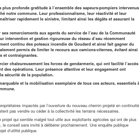
sa plus profonde gratitude à l’ensemble des sapeurs-pompiers intervenus
hé notre commune. Leur professionnalisme, leur réactivité et leur
triser rapidement le sinistre, limitant ainsi les dégâts et assurant la
r ses remerciements aux agents du service de l’eau de la Communauté
 intervention et gestion rigoureuse du réseau d’eau récemment
ement continu des poteaux incendie de Goudard et ainsi fait gagner du
alement permis de limiter le recours aux camions-citernes, évitant ainsi
s et contraignantes.
rcier chaleureusement les forces de gendarmerie, qui ont facilité l’accès
nt des opérations. Leur présence attentive et leur engagement ont
la sécurité de la population.
arquable et la mobilisation exemplaire de tous ces acteurs, essentiels 
commune.
 propriétaires impactés par l’ouverture du nouveau chemin projeté en continuité
tent pas vendre ou céder à la collectivité les terrains nécessaires.
e projet qui semble malgré tout utile aux exploitants agricoles qui ont de plus
age, le conseil sera invité à délibérer prochainement. Une enquête publique
jet d’utilité publique.