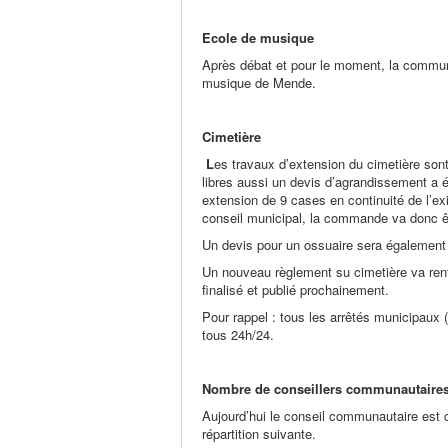
Ecole de musique
Après débat et pour le moment, la commun
musique de Mende.
Cimetière
L
es travaux d’extension du cimetière so
libres aussi un devis d’agrandissement a
extension de 9 cases en continuité de l’exi
conseil municipal, la commande va donc ê
Un devis pour un ossuaire sera égalemen
Un nouveau règlement su cimetière va rentr
finalisé et publié prochainement.
Pour rappel : tous les arrêtés municipaux (
tous 24h/24.
Nombre de conseillers communautaire
Aujourd’hui le conseil communautaire est c
répartition suivante.