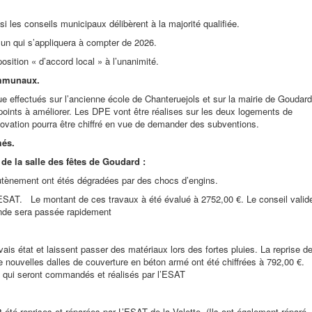
i les conseils municipaux délibèrent à la majorité qualifiée.
mmun qui s’appliquera à compter de 2026.
osition « d’accord local » à l’unanimité.
ommunaux.
e effectués sur l’ancienne école de Chanteruejols et sur la mairie de Goudard
oints à améliorer. Les DPE vont être réalises sur les deux logements de
vation pourra être chiffré en vue de demander des subventions.
més.
de la salle des fêtes de Goudard :
outènement ont étés dégradées par des chocs d’engins.
’ESAT. Le montant de ces travaux à été évalué à 2752,00 €. Le conseil valid
ande sera passée rapidement
ais état et laissent passer des matériaux lors des fortes pluies. La reprise d
de nouvelles dalles de couverture en béton armé ont été chiffrées à 792,00 €.
ux qui seront commandés et réalisés par l’ESAT
 été reprises et réparées par L’ESAT de la Valette. (Ils ont également réparé