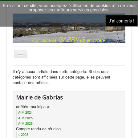
En visitant ce site, vous acceptez l'utilisation de cookies afin de vous
proposer les meilleurs services possibles.
J'ai compris !
Basculer
la
navigation
Accueil
Il n'y a aucun article dans cette catégorie. Si des sous-
catégories sont affichées sur cette page, elles peuvent
Nous contacter
contenir des articles.
Le conseil municipal
Mairie de Gabrias
Gîtes de vacances
arrêtés municipaux
la Salle des Fêtes
A-M 2024
A-M 2025
Météo à Gabrias
A-M 2026
Compte rendu de réunion
Nos villages
> 2023