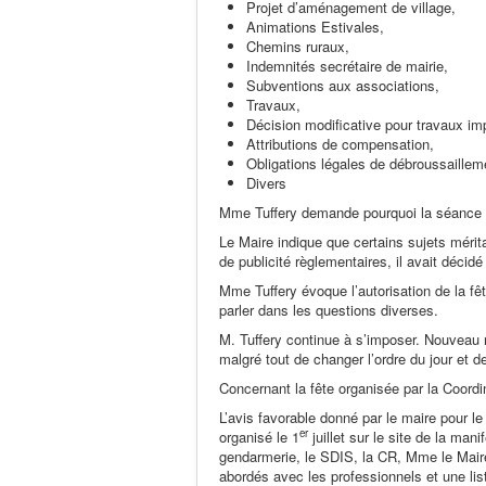
Projet d’aménagement de village,
Animations Estivales,
Chemins ruraux,
Indemnités secrétaire de mairie,
Subventions aux associations,
Travaux,
Décision modificative pour travaux im
Attributions de compensation,
Obligations légales de débroussaillem
Divers
Mme Tuffery demande pourquoi la séance du 
Le Maire indique que certains sujets méritai
de publicité règlementaires, il avait décid
Mme Tuffery évoque l’autorisation de la fêt
parler dans les questions diverses.
M. Tuffery continue à s’imposer. Nouveau r
malgré tout de changer l’ordre du jour et d
Concernant la fête organisée par la Coor
L’avis favorable donné par le maire pour le
er
organisé le 1
juillet sur le site de la mani
gendarmerie, le SDIS, la CR, Mme le Mair
abordés avec les professionnels et une lis