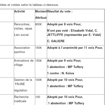
ées et votées selon le tableau ci-dessous.
Activité
Montant
Résultat du vote :
Attribué
Rencontres,
600€
Adopté par 8 voix Pour,
visites, repas
N’ont pas voté : Elisabeth Vidal, C.
Lien social
JETTLIFFE (représentée par E. Vidal)
C. GALIERE
Association
150€
Adopté à l’unanimité par 11 voix Pour,
sportive
Animations de
150€
Adopté par 9 voix Pour,
village
1 abstention : MP Tuffery
1 contre : N. Kolus
Gestion de la
100€
Adopté par 10 voix Pour,
FAUNE
1 abstention : MP Tuffery
régulation
Recherche
100
Adopté par 10 voix Pour,
médicale
1 abstention : MP Tuffery