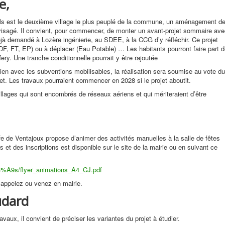
e,
ols est le deuxième village le plus peuplé de la commune, un aménagement d
envisagé. Il convient, pour commencer, de monter un avant-projet sommaire av
éjà demandé à Lozère ingénierie, au SDEE, à la CCG d’y réfléchir. Ce projet
DF, FT, EP) ou à déplacer (Eau Potable) … Les habitants pourront faire part 
y. Une tranche conditionnelle pourrait y être rajoutée
 lien avec les subventions mobilisables, la réalisation sera soumise au vote du
get. Les travaux pourraient commencer en 2028 si le projet aboutit.
illages qui sont encombrés de réseaux aériens et qui mériteraient d’être
e de Ventajoux propose d’animer des activités manuelles à la salle de fêtes
s et des inscriptions est disponible sur le site de la mairie ou en suivant ce
C3%A9s/flyer_animations_A4_CJ.pdf
 appelez ou venez en mairie.
udard
avaux, il convient de préciser les variantes du projet à étudier.