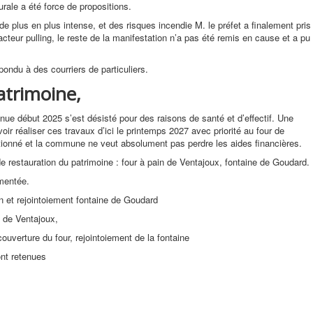
urale a été force de propositions.
 plus en plus intense, et des risques incendie M. le préfet a finalement pris
 tracteur pulling, le reste de la manifestation n’a pas été remis en cause et a pu
pondu à des courriers de particuliers.
atrimoine,
etenue début 2025 s’est désisté pour des raisons de santé et d’effectif. Une
oir réaliser ces travaux d’ici le printemps 2027 avec priorité au four de
ntionné et la commune ne veut absolument pas perdre les aides financières.
de restauration du patrimoine : four à pain de Ventajoux, fontaine de Goudard.
mentée.
n et rejointoiement fontaine de Goudard
n de Ventajoux,
verture du four, rejointoiement de la fontaine
nt retenues