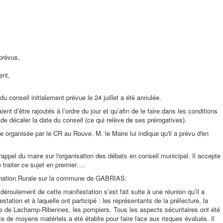
prévus,
ent,
conseil initialement prévue le 24 juillet a été annulée.
ent d’être rajoutés à l’ordre du jour et qu’afin de le faire dans les conditions
é de décaler la date du conseil (ce qui relève de ses prérogatives).
e organisée par le CR au Rouve. M. le Maire lui indique qu'il a prévu d'en
appel du maire sur l'organisation des débats en conseil municipal. Il accepte
e traiter ce sujet en premier….
dination Rurale sur la commune de GABRIAS:
 déroulement de cette manifestation s’est fait suite à une réunion qu’il a
festation et à laquelle ont participé : les représentants de la préfecture, la
e de Lachamp-Ribennes, les pompiers. Tous les aspects sécuritaires ont été
te de moyens matériels a été établie pour faire face aux risques évalués. Il