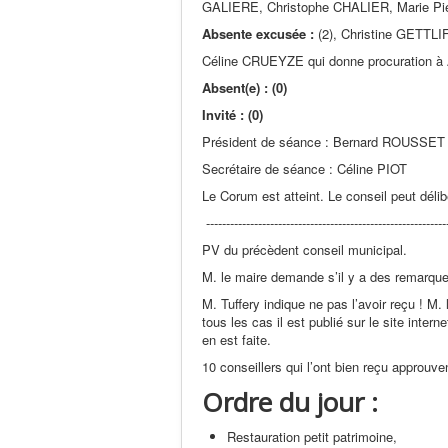
GALIERE, Christophe CHALIER, Marie Pi
Absente excusée :
(2), Christine GETTLI
Céline CRUEYZE qui donne procuration à 
Absent(e) : (0)
Invité : (0)
Président de séance : Bernard ROUSSET
Secrétaire de séance : Céline PIOT
Le Corum est atteint. Le conseil peut déli
-------------------------------------------------------------
PV du précèdent conseil municipal.
M. le maire demande s’il y a des remarque
M. Tuffery indique ne pas l’avoir reçu ! M. 
tous les cas il est publié sur le site inte
en est faite.
10 conseillers qui l’ont bien reçu approuv
Ordre du jour :
Restauration petit patrimoine,