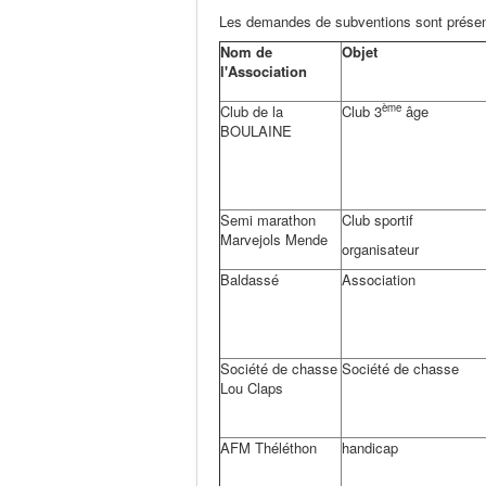
Les demandes de subventions sont présent
Nom de
Objet
l'Association
ème
Club de la
Club 3
âge
BOULAINE
Semi marathon
Club sportif
Marvejols Mende
organisateur
Baldassé
Association
Société de chasse
Société de chasse
Lou Claps
AFM Théléthon
handicap