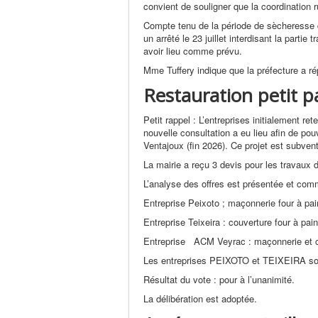
convient de souligner que la coordination r
Compte tenu de la période de sècheresse de
un arrêté le 23 juillet interdisant la partie
avoir lieu comme prévu.
Mme Tuffery indique que la préfecture a ré
Restauration petit p
Petit rappel : L’entreprises initialement r
nouvelle consultation a eu lieu afin de pouv
Ventajoux (fin 2026). Ce projet est subve
La mairie a reçu 3 devis pour les travaux 
L’analyse des offres est présentée et com
Entreprise Peixoto ; maçonnerie four à pai
Entreprise Teixeira : couverture four à pai
Entreprise ACM Veyrac : maçonnerie et cou
Les entreprises PEIXOTO et TEIXEIRA so
Résultat du vote : pour à l’unanimité.
La délibération est adoptée.