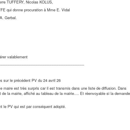
erre TUFFERY, Nicolas KOLUS,
FFE qui donne procuration à Mme E. Vidal
A. Gerbal.
bérer valablement
------------------------------------------------------------------------
s sur le précédent PV du 24 avril 26
le maire est très surpris car il est transmis dans une liste de diffusion. Dans
rnet de la mairie, affiché au tableau de la mairie…. Et réenvoyable si la demande
ent le PV qui est par conséquent adopté.