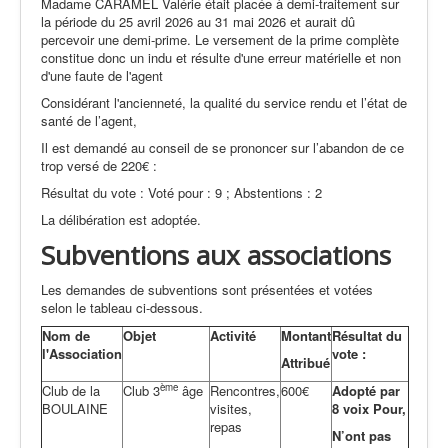
Madame CARAMEL Valérie était placée à demi-traitement sur
la période du 25 avril 2026 au 31 mai 2026 et aurait dû
percevoir une demi-prime. Le versement de la prime complète
constitue donc un indu et résulte d'une erreur matérielle et non
d'une faute de l'agent
Considérant l'ancienneté, la qualité du service rendu et l’état de
santé de l’agent,
Il est demandé au conseil de se prononcer sur l’abandon de ce
trop versé de 220€ :
Résultat du vote : Voté pour : 9 ; Abstentions : 2
La délibération est adoptée.
Subventions aux associations
Les demandes de subventions sont présentées et votées
selon le tableau ci-dessous.
Nom de
Objet
Activité
Montant
Résultat du
l'Association
vote :
Attribué
ème
Club de la
Club 3
âge
Rencontres,
600€
Adopté par
BOULAINE
visites,
8 voix Pour,
repas
N’ont pas