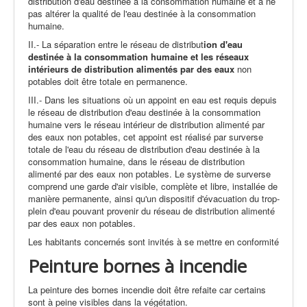
distribution d'eau destinée à la consommation humaine et à ne
pas altérer la qualité de l'eau destinée à la consommation
humaine.
II.- La séparation entre le réseau de distribut
ion d'eau
des
tinée à la consomma
tion humaine et les réseaux
intérieurs de distribu
tion alimentés par des eaux
non
potables doit être totale en permanence.
III.- Dans les situations où un appoint en eau est requis depuis
le réseau de distribution d'eau destinée à la consommation
humaine vers le réseau intérieur de distribution alimenté par
des eaux non potables, cet appoint est réalisé par surverse
totale de l'eau du réseau de distribution d'eau destinée à la
consommation humaine, dans le réseau de distribution
alimenté par des eaux non potables. Le système de surverse
comprend une garde d'air visible, complète et libre, installée de
manière permanente, ainsi qu'un dispositif d'évacuation du trop-
plein d'eau pouvant provenir du réseau de distribution alimenté
par des eaux non potables.
Les habitants concernés sont invités à se mettre en conformité
Peinture bornes à incendie
La peinture des bornes incendie doit être refaite car certains
sont à peine visibles dans la végétation.