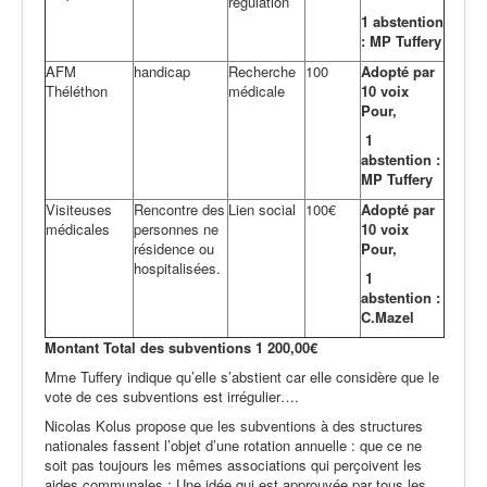
régulation
1 abstention
: MP Tuffery
AFM
handicap
Recherche
100
Adopté par
Théléthon
médicale
10 voix
Pour,
1
abstention :
MP Tuffery
Visiteuses
Rencontre des
Lien social
100€
Adopté par
médicales
personnes ne
10 voix
résidence ou
Pour,
hospitalisées.
1
abstention :
C.Mazel
Montant Total des subventions 1 200,00€
Mme Tuffery indique qu’elle s’abstient car elle considère que le
vote de ces subventions est irrégulier….
Nicolas Kolus propose que les subventions à des structures
nationales fassent l’objet d’une rotation annuelle : que ce ne
soit pas toujours les mêmes associations qui perçoivent les
aides communales : Une idée qui est approuvée par tous les