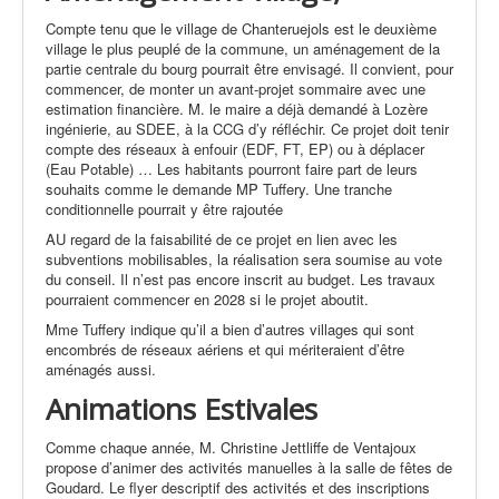
Compte tenu que le village de Chanteruejols est le deuxième
village le plus peuplé de la commune, un aménagement de la
partie centrale du bourg pourrait être envisagé. Il convient, pour
commencer, de monter un avant-projet sommaire avec une
estimation financière. M. le maire a déjà demandé à Lozère
ingénierie, au SDEE, à la CCG d’y réfléchir. Ce projet doit tenir
compte des réseaux à enfouir (EDF, FT, EP) ou à déplacer
(Eau Potable) … Les habitants pourront faire part de leurs
souhaits comme le demande MP Tuffery. Une tranche
conditionnelle pourrait y être rajoutée
AU regard de la faisabilité de ce projet en lien avec les
subventions mobilisables, la réalisation sera soumise au vote
du conseil. Il n’est pas encore inscrit au budget. Les travaux
pourraient commencer en 2028 si le projet aboutit.
Mme Tuffery indique qu’il a bien d’autres villages qui sont
encombrés de réseaux aériens et qui mériteraient d’être
aménagés aussi.
Animations Estivales
Comme chaque année, M. Christine Jettliffe de Ventajoux
propose d’animer des activités manuelles à la salle de fêtes de
Goudard. Le flyer descriptif des activités et des inscriptions