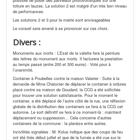
possible de poser des panneaux photovoltaïques sur une
toiture en lauzes. La solution 2 est malgré d’un très bon niveau
de performances.
Les solutions 2 et 3 pour la mairie sont envisageables
Le conseil sera amené à se prononcer sur ces choix.
Divers :
Monuments aux morts : L’Esat de la valette fera la peinture
des lettres du monument aux morts. Il facturera la prestation
au temps passé (entre 200 et 300 euros) : Voté pour à
l’unanimité.
Container à Poubelles contre la maison Valarier : Suite à la
demande de Mme Chatonier de déplacer le container à ordures
placé contre sa maison de Goudard, la CCG a été sollicitée
pour trouver une solution satisfaisante. Pour le moment le
container, a été déplacé de l’autre côté de la rue, une réflexion
globale de la distribution des containers se fera à la CCG cet
automne. Le sort définitif se fera à ce moment-là : maintient
déplacement ou suppression… Cela concerne d’autres
containers de la commune : la planèze entre autres.
Incivilités signalées :
M. Kolus indique que des coups de feu
ont été tirés début juillet et que de la fumée a été vue sur le