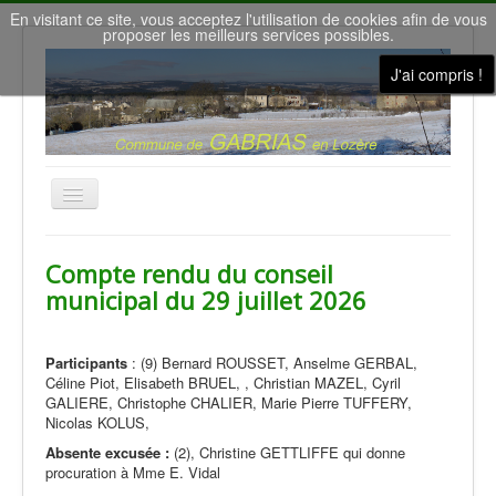
En visitant ce site, vous acceptez l'utilisation de cookies afin de vous
proposer les meilleurs services possibles.
J'ai compris !
Basculer
la
navigation
Accueil
Compte rendu du conseil
Nous contacter
municipal du 29 juillet 2026
Le conseil municipal
Gîtes de vacances
Participants
: (9) Bernard ROUSSET, Anselme GERBAL,
Céline Piot, Elisabeth BRUEL, , Christian MAZEL, Cyril
la Salle des Fêtes
GALIERE, Christophe CHALIER, Marie Pierre TUFFERY,
Nicolas KOLUS,
Météo à Gabrias
Absente excusée :
(2), Christine GETTLIFFE qui donne
procuration à Mme E. Vidal
Nos villages